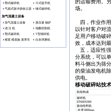
的运输费用。
鄂式破碎机
斗式提升机
场。
气箱式脉冲袋收尘器
锤式破碎机
加气混凝土设备
四，作业作用
加气混凝土设备
蒸压釜 锅炉
浇 注 机
地翻切割机
以针对客户对
鄂式破碎机
V型细碎机
足用户移动破
模筐 模底板 蒸养车
白灰球磨机
效，成本达到
五，适应性强配
分系统，可以
料斗侧出为筛
的柴油发电机
供电。
移动破碎站技
机组构成
破碎机
EP600X900
振动给料机
-长度3800mm