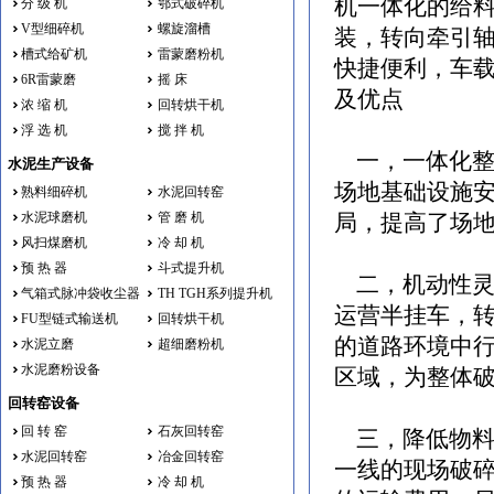
机一体化的给
分 级 机
鄂式破碎机
V型细碎机
螺旋溜槽
装，转向牵引
槽式给矿机
雷蒙磨粉机
快捷便利，车载
6R雷蒙磨
摇 床
及优点
浓 缩 机
回转烘干机
浮 选 机
搅 拌 机
一，一体化整
水泥生产设备
场地基础设施
熟料细碎机
水泥回转窑
水泥球磨机
管 磨 机
局，提高了场
风扫煤磨机
冷 却 机
预 热 器
斗式提升机
二，机动性灵活
气箱式脉冲袋收尘器
TH TGH系列提升机
运营半挂车，
FU型链式输送机
回转烘干机
的道路环境中
水泥立磨
超细磨粉机
水泥磨粉设备
区域，为整体
回转窑设备
回 转 窑
石灰回转窑
三，降低物料运
水泥回转窑
冶金回转窑
一线的现场破
预 热 器
冷 却 机