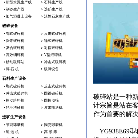
新型水泥生产线
石料生产线
制砂生产线
选矿生产线
加气混凝土设备
活性石灰生产线
破碎设备
鄂式破碎机
反击式破碎机
圆锥破碎机
锤式破碎机
复合破碎机
对辊破碎机
高效细碎机
V型细碎机
移动破碎站
冲击式破碎机
碎 石 机
破碎设备
石料生产设备
鄂式破碎机
反击式破碎机
冲击式破碎机
圆锥破碎机
破碎站是一种
振动给料机
圆振动筛
计宗旨是站在
轮斗洗砂机
皮带输送机
作为首要的解
选矿生产设备
节能球磨机
陶瓷球磨机
YG938E6
磁 选 机
高 频 筛