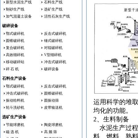
新型水泥生产线
石料生产线
制砂生产线
选矿生产线
加气混凝土设备
活性石灰生产线
破碎设备
鄂式破碎机
反击式破碎机
圆锥破碎机
锤式破碎机
复合破碎机
对辊破碎机
高效细碎机
V型细碎机
移动破碎站
冲击式破碎机
碎 石 机
破碎设备
石料生产设备
鄂式破碎机
反击式破碎机
冲击式破碎机
圆锥破碎机
振动给料机
圆振动筛
运用科学的堆
轮斗洗砂机
皮带输送机
均化的功能。
选矿生产设备
2、生料制备
节能球磨机
陶瓷球磨机
水泥生产过程
磁 选 机
高 频 筛
料、燃料、熟