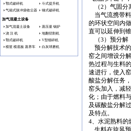
鄂式破碎机
斗式提升机
（2）气固分
气箱式脉冲袋收尘器
锤式破碎机
当气流携带料
加气混凝土设备
的环状空间内
加气混凝土设备
蒸压釜 锅炉
直可以延伸到
浇 注 机
地翻切割机
（3）预分
鄂式破碎机
V型细碎机
预分解技术的
模筐 模底板 蒸养车
白灰球磨机
窑之间增设分
热过程与生料
速进行，使入窑
酸盐分解任务
窑头加入，减
化；由于燃料
及碳酸盐分解
及特点。
4、水泥熟料的
生料在旋风预