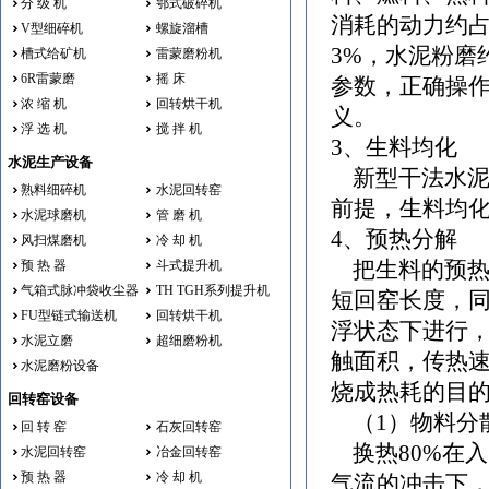
分 级 机
鄂式破碎机
消耗的动力约占
V型细碎机
螺旋溜槽
3%，水泥粉磨
槽式给矿机
雷蒙磨粉机
6R雷蒙磨
摇 床
参数，正确操
浓 缩 机
回转烘干机
义。
浮 选 机
搅 拌 机
3、生料均化
水泥生产设备
新型干法水泥
熟料细碎机
水泥回转窑
前提，生料均
水泥球磨机
管 磨 机
4、预热分解
风扫煤磨机
冷 却 机
预 热 器
斗式提升机
把生料的预热
气箱式脉冲袋收尘器
TH TGH系列提升机
短回窑长度，
FU型链式输送机
回转烘干机
浮状态下进行
水泥立磨
超细磨粉机
触面积，传热
水泥磨粉设备
烧成热耗的目
回转窑设备
（1）物料分
回 转 窑
石灰回转窑
换热80%在
水泥回转窑
冶金回转窑
预 热 器
冷 却 机
气流的冲击下