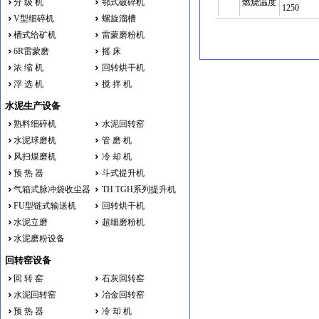
分 级 机
鄂式破碎机
燃烧温度
1250
V型细碎机
螺旋溜槽
槽式给矿机
雷蒙磨粉机
6R雷蒙磨
摇 床
浓 缩 机
回转烘干机
浮 选 机
搅 拌 机
水泥生产设备
熟料细碎机
水泥回转窑
水泥球磨机
管 磨 机
风扫煤磨机
冷 却 机
预 热 器
斗式提升机
气箱式脉冲袋收尘器
TH TGH系列提升机
FU型链式输送机
回转烘干机
水泥立磨
超细磨粉机
水泥磨粉设备
回转窑设备
回 转 窑
石灰回转窑
水泥回转窑
冶金回转窑
预 热 器
冷 却 机