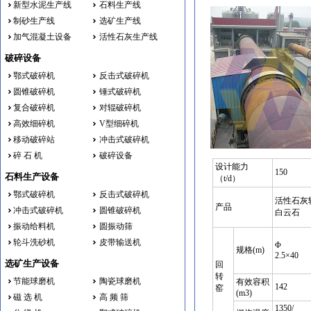
新型水泥生产线
石料生产线
制砂生产线
选矿生产线
加气混凝土设备
活性石灰生产线
破碎设备
鄂式破碎机
反击式破碎机
圆锥破碎机
锤式破碎机
复合破碎机
对辊破碎机
高效细碎机
V型细碎机
移动破碎站
冲击式破碎机
碎 石 机
破碎设备
设计能力
150
石料生产设备
（t/d）
鄂式破碎机
反击式破碎机
活性石灰
产品
冲击式破碎机
圆锥破碎机
白云石
振动给料机
圆振动筛
轮斗洗砂机
皮带输送机
Φ
规格(m)
2.5×40
选矿生产设备
回
转
节能球磨机
陶瓷球磨机
有效容积
142
窑
(m3)
磁 选 机
高 频 筛
1350/